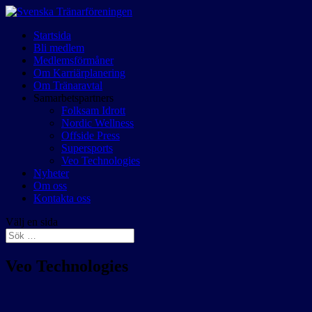
Startsida
Bli medlem
Medlemsförmåner
Om Karriärplanering
Om Tränaravtal
Samarbetspartners
Folksam Idrott
Nordic Wellness
Offside Press
Supersports
Veo Technologies
Nyheter
Om oss
Kontakta oss
Välj en sida
Veo Technologies