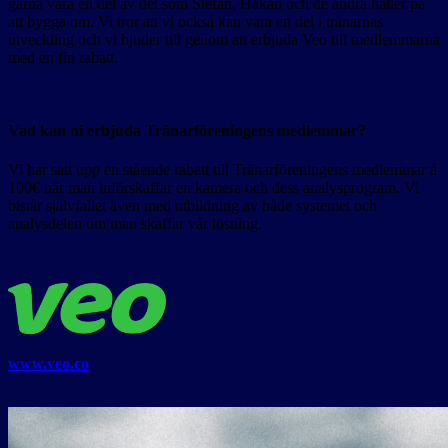
gärna vara en del av det som Stefan, Håkan och de andra håller på
att bygga om. Vi tror att vi också kan vara en del i tränarnas
utveckling och vi bjuder till genom att erbjuda Veo till medlemmarna
med en fin rabatt.
Vad kan ni erbjuda Tränarföreningens medlemmar?
Vi har satt upp en stående rabatt till Tränarföreningens medlemmar á
100€ när man införskaffar en kamera och dess analysprogram. Vi
bistår självfallet även med utbildning av både systemet och
analysdelen om man skaffar vår lösning.
www.veo.co