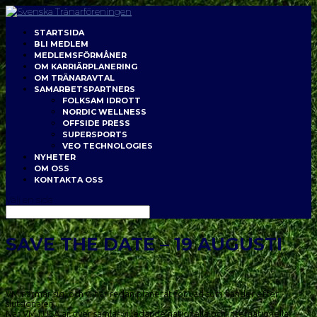
STARTSIDA
BLI MEDLEM
MEDLEMSFÖRMÅNER
OM KARRIÄRPLANERING
OM TRÄNARAVTAL
SAMARBETSPARTNERS
FOLKSAM IDROTT
NORDIC WELLNESS
OFFSIDE PRESS
SUPERSPORTS
VEO TECHNOLOGIES
NYHETER
OM OSS
KONTAKTA OSS
Välj en sida
SAVE THE DATE – 19 AUGUSTI
VM närmar sig, och vi har redan planerat för vad som händer efter
slutsignalen.
När VM i USA är över samlar vi ledande nationella och internationella