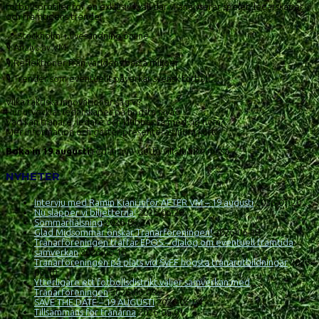
fotbollsprofiler för en exklusiv kväll där vi analyserar spelet, ledarskapet
och framtidens trender.
📍 Stockholm + livesändning online
🎙️ Analys av VM
🎙️ Reflektioner från världens bästa miljöer
🎙️ Trender som eventuellt påverkar svensk fotboll
Vilka taktiska innovationer såg vi?
Hur utvecklas ledarskapet på högsta nivå?
Vad kan tränare, ledare och klubbar ta med sig hem?
Mer information och gäster presenteras inom kort.
Boka in 19 augusti
redan nu – detta vill du inte missa
NYHETER
Intervju med Ramin Kiani inför AFTER VM – 19 augusti
2026-07-20
Nu släpper vi biljetterna!
2026-06-29
Sommarhälsning
2026-06-24
Glad Midsommar önskar Tränarföreningen!
2026-06-18
Tränarföreningen träffar EPOS – dialog om eventuell framtida
samverkan
2026-06-16
Tränarföreningen på plats vid SvFF högsta tränarutbildningar
2026-
06-10
Ytterligare ett fotbollsdistrikt väljer samverkan med
Tränarföreningen
2026-06-08
SAVE THE DATE – 19 AUGUSTI
2026-06-04
Tillsammans för tränarna
2026-06-01