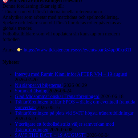
För vem är föreläsningen relevant?
Denna föreläsning riktar sig till:
Tränare som vill förstå internationella referensramar.
Analytiker som arbetar med matchdata och spelmodellering.
Spelare och ledare som vill förstå hur deras roller påverkas av
globala trender.
Fotbollsutbildare som vill uppdatera sin kunskap om modern
fotbollen
Anmäl
https://www.tickster.com/se/sv/events/par3z4pp90xr811
Nyheter
Intervju med Ramin Kiani inför AFTER VM – 19 augusti
2026-07-20
Nu släpper vi biljetterna!
2026-06-29
Sommarhälsning
2026-06-24
Glad Midsommar önskar Tränarföreningen!
2026-06-18
Tränarföreningen träffar EPOS – dialog om eventuell framtida
samverkan
2026-06-16
Tränarföreningen på plats vid SvFF högsta tränarutbildningar
2026-06-10
Ytterligare ett fotbollsdistrikt väljer samverkan med
Tränarföreningen
2026-06-08
SAVE THE DATE – 19 AUGUSTI
2026-06-04