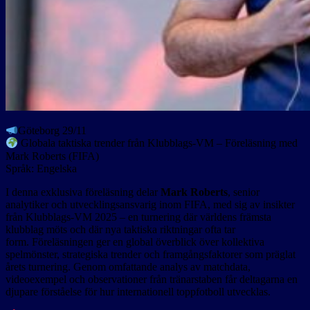
Göteborg 29/11
Globala taktiska trender från Klubblags-VM – Föreläsning med
Mark Roberts (FIFA)
Språk: Engelska
I denna exklusiva föreläsning delar
Mark Roberts
, senior
analytiker och utvecklingsansvarig inom FIFA, med sig av insikter
från Klubblags-VM 2025 – en turnering där världens främsta
klubblag möts och där nya taktiska riktningar ofta tar
form. Föreläsningen ger en global överblick över kollektiva
spelmönster, strategiska trender och framgångsfaktorer som präglat
årets turnering. Genom omfattande analys av matchdata,
videoexempel och observationer från tränarstaben får deltagarna en
djupare förståelse för hur internationell toppfotboll utvecklas.