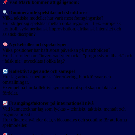
Vad Mark kommer att gå igenom:
Dominerande spelstilar och strukturer
Vilka taktiska modeller har varit mest framgångsrika?
Hur skiljer sig spelstilar mellan olika regioner – t.ex. europeisk
kontroll, sydamerikansk improvisation, afrikansk intensitet och
asiatisk disciplin?
Nyckelroller och spelartyper
Vilka positioner har haft störst påverkan på matchbilden?
Hur har roller som ”inverterad ytterback”, ”progressiv mittback” och
”falsk nia” utvecklats i olika lag?
Kollektivt agerande och samspel
Hur lag arbetar med press, återerövring, blockförsvar och
omställningar.
Exempel på hur kollektivt synkroniserat spel skapar taktiska
fördelar.
Framgångsfaktorer på internationell nivå
Vad kännetecknar lag som lyckas – tekniskt, taktiskt, mentalt och
organisatoriskt?
Hur tränare använder data, videoanalys och scouting för att forma
spelmodeller.