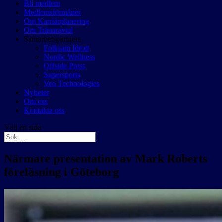
Bli medlem
Medlemsförmåner
Om Karriärplanering
Om Tränaravtal
Samarbetspartners
Folksam Idrott
Nordic Wellness
Offside Press
Supersports
Veo Technologies
Nyheter
Om oss
Kontakta oss
Välj en sida
Närmare presentation av Mark Roberts
föreläsning i Göteborg