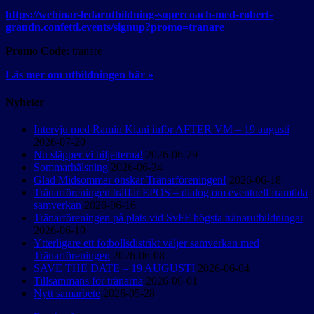
https://webinar-ledarutbildning-supercoach-med-robert-
grandn.confetti.events/signup?promo=tranare
Promo Code:
tranare
Läs mer om utbildningen här »
Nyheter
Intervju med Ramin Kiani inför AFTER VM – 19 augusti
2026-07-20
Nu släpper vi biljetterna!
2026-06-29
Sommarhälsning
2026-06-24
Glad Midsommar önskar Tränarföreningen!
2026-06-18
Tränarföreningen träffar EPOS – dialog om eventuell framtida
samverkan
2026-06-16
Tränarföreningen på plats vid SvFF högsta tränarutbildningar
2026-06-10
Ytterligare ett fotbollsdistrikt väljer samverkan med
Tränarföreningen
2026-06-08
SAVE THE DATE – 19 AUGUSTI
2026-06-04
Tillsammans för tränarna
2026-06-01
Nytt samarbete
2026-05-28