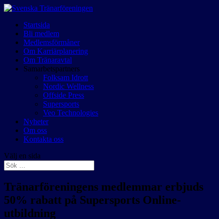
Startsida
Bli medlem
Medlemsförmåner
Om Karriärplanering
Om Tränaravtal
Samarbetspartners
Folksam Idrott
Nordic Wellness
Offside Press
Supersports
Veo Technologies
Nyheter
Om oss
Kontakta oss
Välj en sida
Tränarföreningens medlemmar erbjuds
50% rabatt på Supersports Online-
utbildning