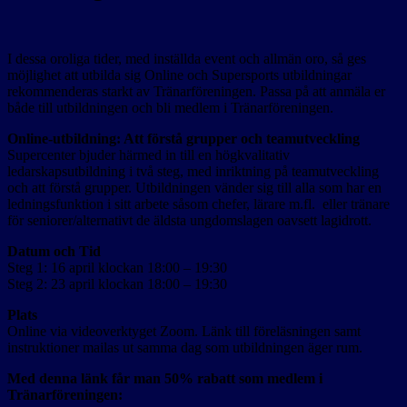
I dessa oroliga tider, med inställda event och allmän oro, så ges
möjlighet att utbilda sig Online och Supersports utbildningar
rekommenderas starkt av Tränarföreningen. Passa på att anmäla er
både till utbildningen och bli medlem i Tränarföreningen.
Online-utbildning: Att förstå grupper och teamutveckling
Supercenter bjuder härmed in till en högkvalitativ
ledarskapsutbildning i två steg, med inriktning på teamutveckling
och att förstå grupper. Utbildningen vänder sig till alla som har en
ledningsfunktion i sitt arbete såsom chefer, lärare m.fl. eller tränare
för seniorer/alternativt de äldsta ungdomslagen oavsett lagidrott.
Datum och Tid
Steg 1: 16 april klockan 18:00 – 19:30
Steg 2: 23 april klockan 18:00 – 19:30
Plats
Online via videoverktyget Zoom. Länk till föreläsningen samt
instruktioner mailas ut samma dag som utbildningen äger rum.
Med denna länk får man 50% rabatt som medlem i
Tränarföreningen: